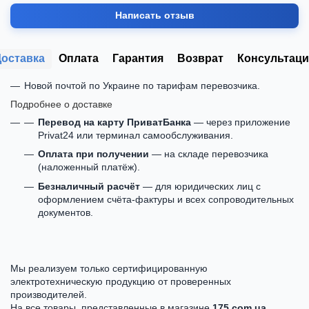
Написать отзыв
Доставка
Оплата
Гарантия
Возврат
Консультаци
Новой почтой по Украине по тарифам перевозчика.
Подробнее о доставке
Перевод на карту ПриватБанка
— через приложение
Privat24 или терминал самообслуживания.
Оплата при получении
— на складе перевозчика
(наложенный платёж).
Безналичный расчёт
— для юридических лиц с
оформлением счёта-фактуры и всех сопроводительных
документов.
Мы реализуем только сертифицированную
электротехническую продукцию от проверенных
производителей.
На все товары, представленные в магазине
175.com.ua
,