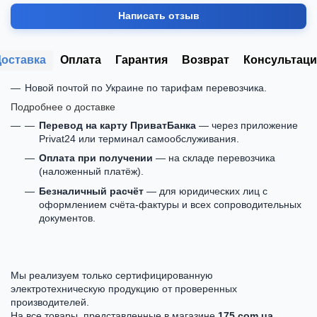
Написать отзыв
Доставка
Оплата
Гарантия
Возврат
Консультаци
Новой почтой по Украине по тарифам перевозчика.
Подробнее о доставке
Перевод на карту ПриватБанка
— через приложение
Privat24 или терминал самообслуживания.
Оплата при получении
— на складе перевозчика
(наложенный платёж).
Безналичный расчёт
— для юридических лиц с
оформлением счёта-фактуры и всех сопроводительных
документов.
Мы реализуем только сертифицированную
электротехническую продукцию от проверенных
производителей.
На все товары, представленные в магазине
175.com.ua
,