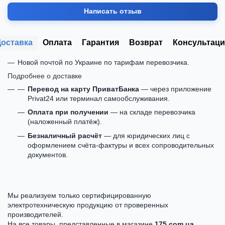
Написать отзыв
Доставка
Оплата
Гарантия
Возврат
Консультаци
Новой почтой по Украине по тарифам перевозчика.
Подробнее о доставке
Перевод на карту ПриватБанка
— через приложение
Privat24 или терминал самообслуживания.
Оплата при получении
— на складе перевозчика
(наложенный платёж).
Безналичный расчёт
— для юридических лиц с
оформлением счёта-фактуры и всех сопроводительных
документов.
Мы реализуем только сертифицированную
электротехническую продукцию от проверенных
производителей.
На все товары, представленные в магазине
175.com.ua
,