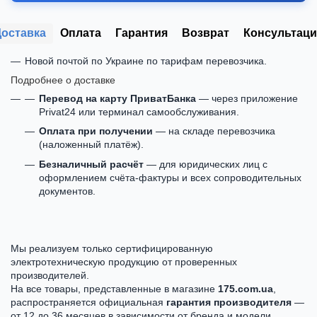
Доставка
Оплата
Гарантия
Возврат
Консультаци
Новой почтой по Украине по тарифам перевозчика.
Подробнее о доставке
Перевод на карту ПриватБанка
— через приложение
Privat24 или терминал самообслуживания.
Оплата при получении
— на складе перевозчика
(наложенный платёж).
Безналичный расчёт
— для юридических лиц с
оформлением счёта-фактуры и всех сопроводительных
документов.
Мы реализуем только сертифицированную
электротехническую продукцию от проверенных
производителей.
На все товары, представленные в магазине
175.com.ua
,
распространяется официальная
гарантия производителя
—
от 12 до 36 месяцев в зависимости от бренда и модели.