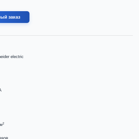
ый заказ
eider electric
А
2
мм
380В