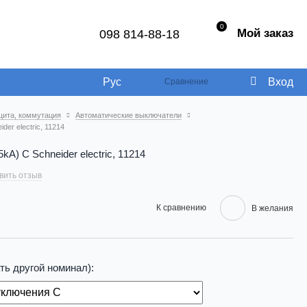
0
Мой заказ
098 814-88-18
Рус
Вход
Сравнение
щита, коммутация
Автоматические выключатели
er electric, 11214
A) C Schneider electric, 11214
вить отзыв
К сравнению
В желания
ть другой номинал):