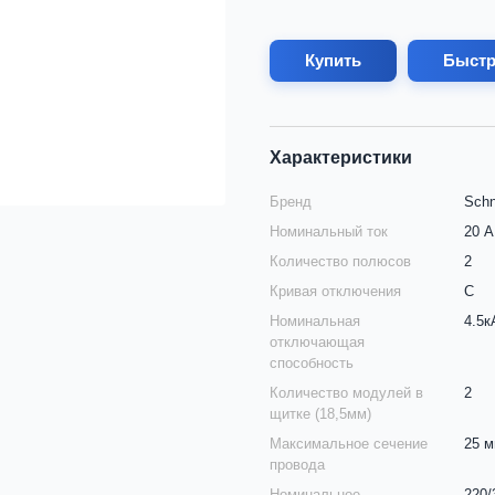
Купить
Быстр
Характеристики
Бренд
Schn
Номинальный ток
20 А
Количество полюсов
2
Кривая отключения
C
Номинальная
4.5к
отключающая
способность
Количество модулей в
2
щитке (18,5мм)
Максимальное сечение
25 
провода
Номинальное
220/