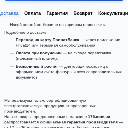
Доставка
Оплата
Гарантия
Возврат
Консультаци
Новой почтой по Украине по тарифам перевозчика.
Подробнее о доставке
Перевод на карту ПриватБанка
— через приложение
Privat24 или терминал самообслуживания.
Оплата при получении
— на складе перевозчика
(наложенный платёж).
Безналичный расчёт
— для юридических лиц с
оформлением счёта-фактуры и всех сопроводительных
документов.
Мы реализуем только сертифицированную
электротехническую продукцию от проверенных
производителей.
На все товары, представленные в магазине
175.com.ua
,
распространяется официальная
гарантия производителя
—
от 12 до 36 месяцев в зависимости от бренда и модели.