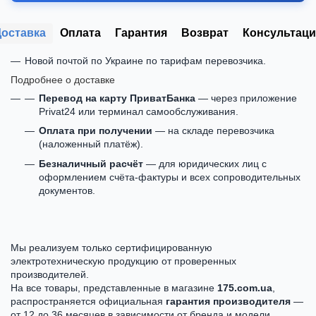
Доставка
Оплата
Гарантия
Возврат
Консультаци
Новой почтой по Украине по тарифам перевозчика.
Подробнее о доставке
Перевод на карту ПриватБанка
— через приложение
Privat24 или терминал самообслуживания.
Оплата при получении
— на складе перевозчика
(наложенный платёж).
Безналичный расчёт
— для юридических лиц с
оформлением счёта-фактуры и всех сопроводительных
документов.
Мы реализуем только сертифицированную
электротехническую продукцию от проверенных
производителей.
На все товары, представленные в магазине
175.com.ua
,
распространяется официальная
гарантия производителя
—
от 12 до 36 месяцев в зависимости от бренда и модели.