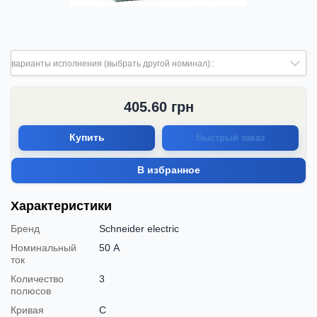
варианты исполнения (выбрать другой номинал)::
405.60
грн
Купить
Быстрый заказ
В избранное
Характеристики
Бренд
Schneider electric
Номинальный
50 А
ток
Количество
3
полюсов
Кривая
C