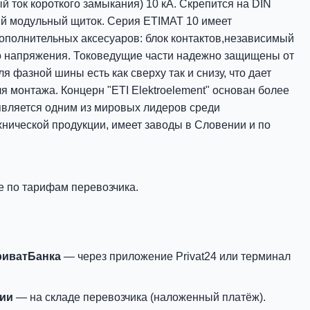
й ток короткого замыкания) 10 кА. Скрепится на DIN
ный модульный щиток. Серия ETIMAT 10 имеет
ополнительных аксесуаров: блок контактов,независимый
 напряжения. Токоведущие части надежно защищены от
 фазной шины есть как сверху так и снизу, что дает
я монтажа. Концерн "ETI Elektroelement" основан более
 является одним из мировых лидеров среди
нической продукции, имеет заводы в Словении и по
е по тарифам перевозчика.
риватБанка
— через приложение Privat24 или терминал
нии
— на складе перевозчика (наложенный платёж).