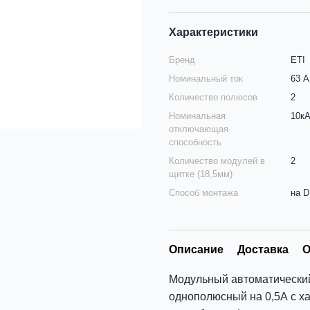
Характеристики
Бренд
ETI
Номинальный ток
63 А
Количество полюсов
2
Номинальная
10к
отключающая
способность
Количество модулей в
2
щитке (18,5мм)
Способ монтажа
на D
Описание
Доставка
О
Модульный автоматический
однополюсный на 0,5А с х