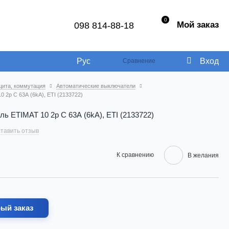
0
Мой заказ
098 814-88-18
Рус
Вход
Сравнение
щита, коммутация
Автоматические выключатели
 2p C 63А (6kA), ETI (2133722)
ь ETIMAT 10 2p C 63А (6kA), ETI (2133722)
тавить отзыв
К сравнению
В желания
ый заказ