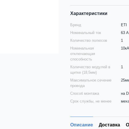
Характеристики
Бренд
ETI
Номинальный ток
63 А
Количество полюсов
1
Номинальная
10к
отключающая
способность
Количество модулей в
1
щитке (18,5мм)
Максимальное сечение
25м
провода
Способ монтажа
на D
Срок службы, не менее
меха
Описание
Доставка
О