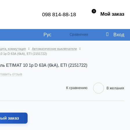
0
Мой заказ
098 814-88-18
Рус
Вход
Сравнение
щита, коммутация
Автоматические выключатели
 1p D 63А (6kA), ETI (2151722)
ь ETIMAT 10 1p D 63А (6kA), ETI (2151722)
тавить отзыв
К сравнению
В желания
ый заказ