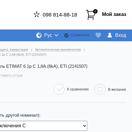
0
Мой заказ
098 814-88-18
Рус
Вход
Сравнение
ащита, коммутация
Автоматические выключатели
p C 1,6A (6kA), ETI (2141507)
 ETIMAT 6 1p C 1,6A (6kA), ETI (2141507)
тавить отзыв
К сравнению
В желания
ть другой номинал):