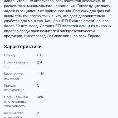
дополнительных аксесуаров: блок контактов,независимый
расцепитель минимального напряжения. Токоведущие части
надежно защищены от прикосновения. Разьемы для фазной
шины есть как сверху так и снизу, что дает дополнительно
удобство для монтажа. Концерн "ETI Elektroelement" основан
более 60 лет назад. Сегодня ETI является одним из мировых
лидеров среди производителей электротехнической
продукции, имеет заводы в Словении и по всей Европе.
Характеристики
Бренд
ETI
Номинальный
2 А
ток
Количество
1+N
полюсов
Кривая
C
отключения
Номинальная
6кА
отключающая
способность
Количество
2
модулей в