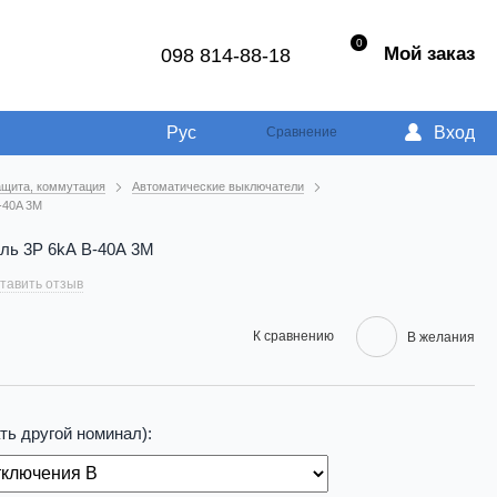
0
Мой заказ
098 814-88-18
Рус
Вход
Сравнение
ащита, коммутация
Автоматические выключатели
-40A 3M
ль 3P 6kA B-40A 3M
тавить отзыв
К сравнению
В желания
ть другой номинал):