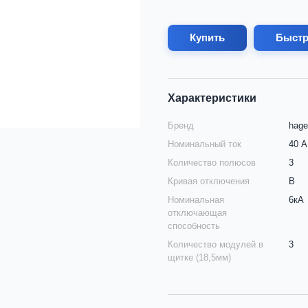
Купить
Быстр
Характеристики
Бренд
hage
Номинальный ток
40 А
Количество полюсов
3
Кривая отключения
B
Номинальная
6кА
отключающая
способность
Количество модулей в
3
щитке (18,5мм)