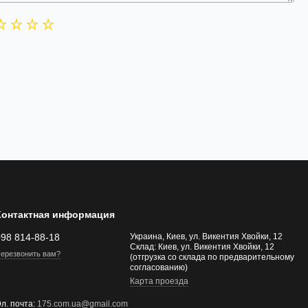
Контактная информация
098 814-88-18
Украина, Киев, ул. Викентия Хвойки, 12
Склад: Киев, ул. Викентия Хвойки, 12
ерезвонить вам?
(отгрузка со склада по предварительному
согласованию)
Карта проезда
л. почта:
175.com.ua@gmail.com