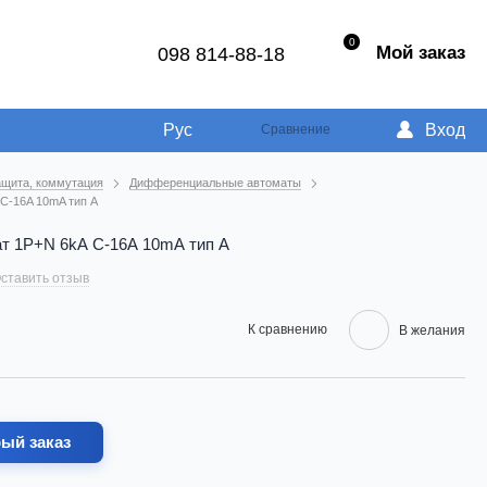
0
Мой заказ
098 814-88-18
Рус
Вход
Сравнение
ащита, коммутация
Дифференциальные автоматы
C-16A 10mA тип A
т 1P+N 6kA C-16A 10mA тип A
ставить отзыв
К сравнению
В желания
ый заказ