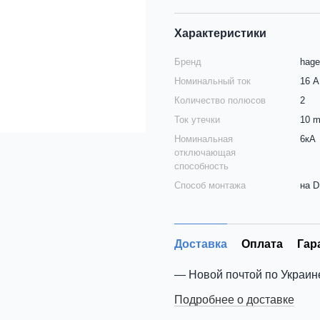
Характеристики
Бренд
hage
Номинальный ток
16 А
Количество полюсов
2
Ток утечки
10 
Номинальная
6кА
отключающая
способность
Способ монтажа
на D
Доставка
Оплата
Гар
Новой почтой по Украин
Подробнее о доставке