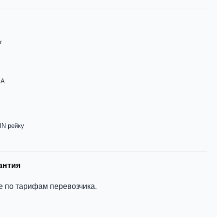
r
mA
IN рейку
антия
е по тарифам перевозчика.