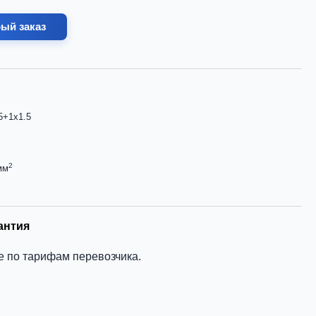
ый заказ
5+1х1.5
2
мм
антия
е по тарифам перевозчика.