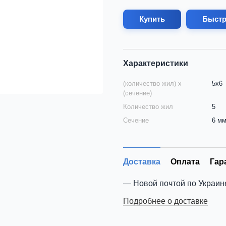
Купить
Быстр
Характеристики
(количество жил) х
5х6
(сечение)
Количество жил
5
Сечение
6 м
Доставка
Оплата
Гар
Новой почтой по Украин
Подробнее о доставке