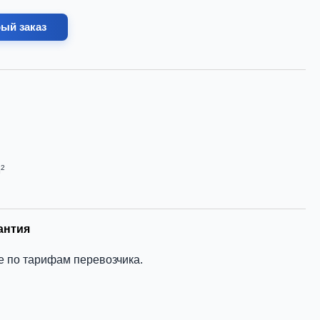
ый заказ
2
м
антия
е по тарифам перевозчика.