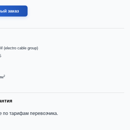
ый заказ
 (electro cable group)
5
2
мм
антия
е по тарифам перевозчика.