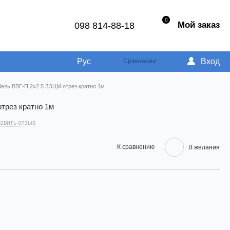
0
Мой заказ
098 814-88-18
Рус
Вход
Сравнение
бель ВВГ-П 2х2.5 ЗЗЦМ отрез кратно 1м
трез кратно 1м
авить отзыв
К сравнению
В желания