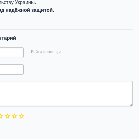
ьству Украины.
д надёжной защитой.
нтарий
Войти с помощью