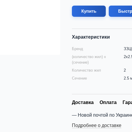
Купить
Быстр
Характеристики
Бренд
ЗЗЦМ
(количество жил) х
2х2.
(сечение)
Количество жил
2
Сечение
2.5 
Доставка
Оплата
Гар
Новой почтой по Украин
Подробнее о доставке