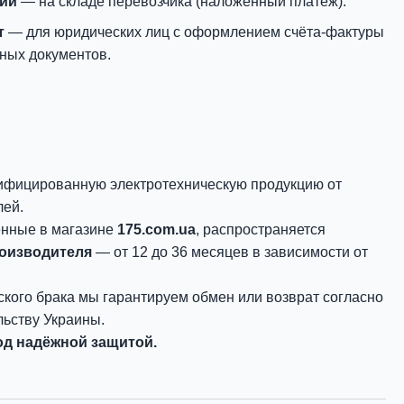
нии
— на складе перевозчика (наложенный платёж).
т
— для юридических лиц с оформлением счёта-фактуры
ных документов.
ифицированную электротехническую продукцию от
лей.
енные в магазине
175.com.ua
, распространяется
роизводителя
— от 12 до 36 месяцев в зависимости от
ского брака мы гарантируем обмен или возврат согласно
ьству Украины.
д надёжной защитой.