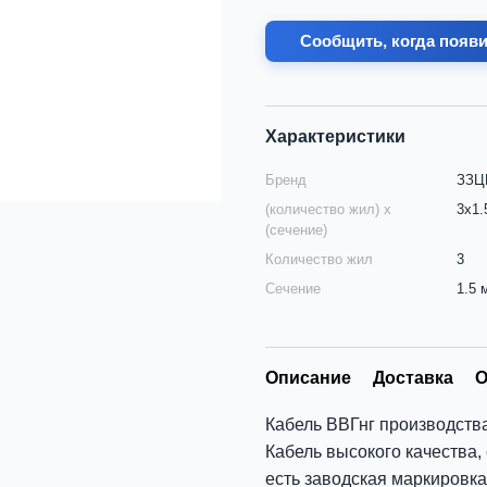
Сообщить, когда появ
Характеристики
Бренд
ЗЗЦМ
(количество жил) х
3х1.
(сечение)
Количество жил
3
Сечение
1.5 
Описание
Доставка
О
Кабель ВВГнг производств
Кабель высокого качества,
есть заводская маркировка