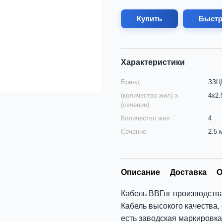
Купить
Быстр
Характеристики
Бренд
ЗЗЦМ
(количество жил) х
4х2.
(сечение)
Количество жил
4
Сечение
2.5 
Описание
Доставка
О
Кабель ВВГнг производств
Кабель высокого качества,
есть заводская маркировка