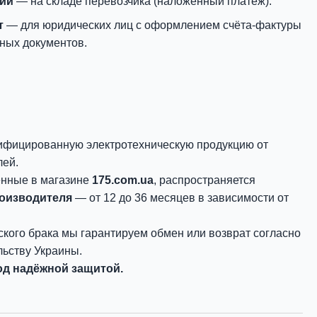
нии
— на складе перевозчика (наложенный платёж).
т
— для юридических лиц с оформлением счёта-фактуры
ных документов.
ифицированную электротехническую продукцию от
лей.
енные в магазине
175.com.ua
, распространяется
роизводителя
— от 12 до 36 месяцев в зависимости от
ского брака мы гарантируем обмен или возврат согласно
ьству Украины.
д надёжной защитой.