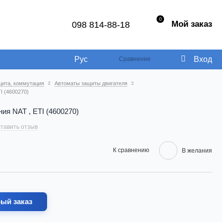
0
Мой заказ
098 814-88-18
Рус
Вход
Сравнение
щита, коммутация
Автоматы защиты двигателя
I (4600270)
ия NAT , ETI (4600270)
тавить отзыв
К сравнению
В желания
ый заказ