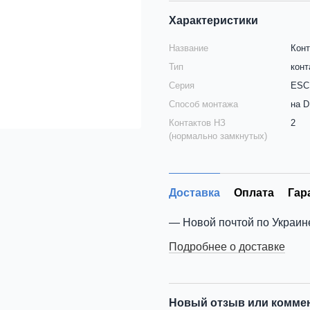
Характеристики
Название
Конт
Тип
конт
Серия
ESC
Способ монтажа
на D
Контактов НЗ
2
(нормально замкнутых)
Доставка
Оплата
Гар
Новой почтой по Украин
Подробнее о доставке
Новый отзыв или комме