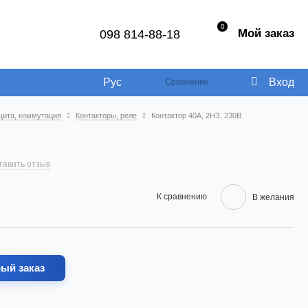
0
Мой заказ
098 814-88-18
Рус
Вход
Сравнение
щита, коммутация
Контакторы, реле
Контактор 40А, 2НЗ, 230В
тавить отзыв
К сравнению
В желания
ый заказ