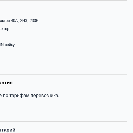
актор 40А, 2НЗ, 230В
актор
IN рейку
антия
е по тарифам перевозчика.
нтарий