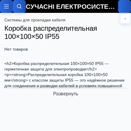
СУЧАСНІ ЕЛЕКТРОСИСТЕМИ
Системы для прокладки кабеля
Коробка распределительная
100×100×50 IP55
Нет товаров
<h2>Коробка распределительная 100×100×50 IP55 —
герметичная защита для электропроводки</h2>
<p><strong>Распределительная коробка 100×100×50
мм</strong> с классом защиты IP55 — это надёжное решение
для соединения и разводки кабелей в условиях повышенной
влажности и пыли. Подходит для наружного и промышленного
Развернуть
монтажа, а также для установки в технических помещениях.
</p>
<h3>Характеристики:</h3>
<ul>
<li>Размер: 100×100×50 мм</li>
<li>Материал: ударопрочный пластик</li>