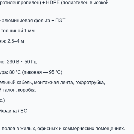
орэтиленпропилен) + HDPE (полиэтилен высокой
 + алюминиевая фольга + ПЭТ
 толщиной 1 мм
я: 2,5–4 м
: 230 В ~ 50 Гц
ра: 80 °C (пиковая — 95 °C)
ельный кабель, монтажная лента, гофротрубка,
 талон, коробка
с.)
Украина / ЕС
а полов в жилых, офисных и коммерческих помещениях.