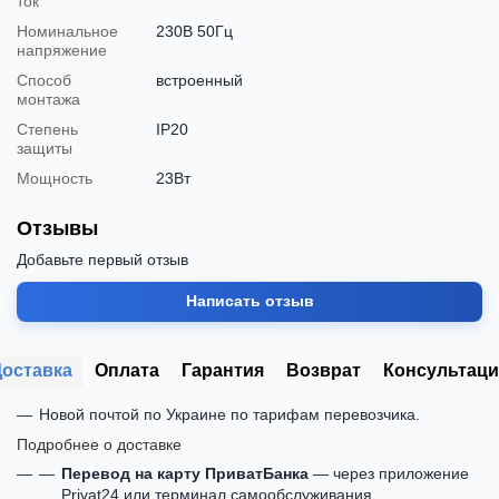
ток
Номинальное
230В 50Гц
напряжение
Способ
встроенный
монтажа
Степень
IP20
защиты
Мощность
23Вт
Отзывы
Добавьте первый отзыв
Написать отзыв
Доставка
Оплата
Гарантия
Возврат
Консультаци
Новой почтой по Украине по тарифам перевозчика.
Подробнее о доставке
Перевод на карту ПриватБанка
— через приложение
Privat24 или терминал самообслуживания.