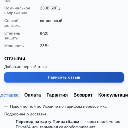
ток
Номинальное
230В 50Гц
напряжение
Способ
встроенный
монтажа
Степень
IP20
защиты
Мощность
23Вт
Отзывы
Добавьте первый отзыв
Написать отзыв
Доставка
Оплата
Гарантия
Возврат
Консультаци
Новой почтой по Украине по тарифам перевозчика.
Подробнее о доставке
Перевод на карту ПриватБанка
— через приложение
Privat24 или терминал самообслуживания.