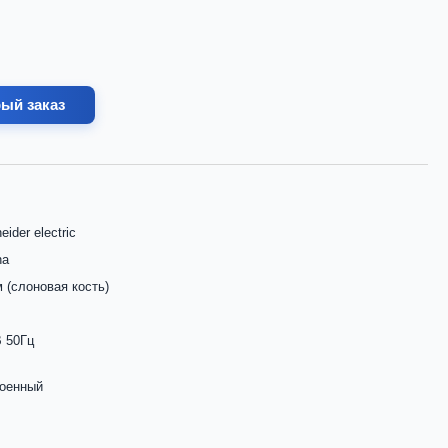
ый заказ
eider electric
na
 (слоновая кость)
 50Гц
роенный