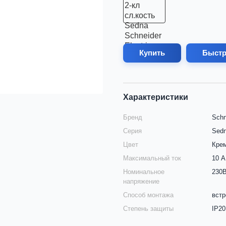
Купить
Быстр
Характеристики
Бренд
Schn
Серия
Sed
Цвет
Крем
Максимальный ток
10 А
Номинальное
230В
напряжение
Способ монтажа
вст
Степень защиты
IP20