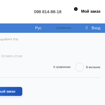
0
Мой заказ
098 814-88-18
Рус
Вход
Сравнение
од 05VV-F 2*10
Оставить отзыв
К сравнению
В желания
ый заказ