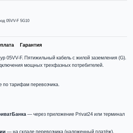
вод 05VV-F 5G10
плата
Гарантия
ур 05VV-F. Пятижильный кабель с жилой заземления (G).
одключения мощных трехфазных потребителей.
е по тарифам перевозчика.
риватБанка
— через приложение Privat24 или терминал
нии
— на складе перевозчика (наложенный платёж).