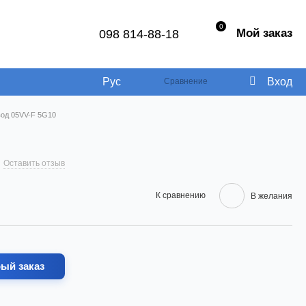
0
Мой заказ
098 814-88-18
Рус
Вход
Сравнение
од 05VV-F 5G10
Оставить отзыв
К сравнению
В желания
ый заказ