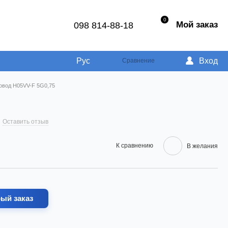
0
Мой заказ
098 814-88-18
Рус
Вход
Сравнение
овод H05VV-F 5G0,75
Оставить отзыв
К сравнению
В желания
ый заказ