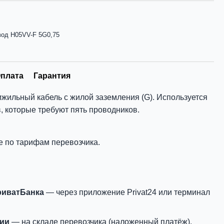
од H05VV-F 5G0,75
плата
Гарантия
жильный кабель с жилой заземления (G). Используется
, которые требуют пять проводников.
е по тарифам перевозчика.
риватБанка
— через приложение Privat24 или терминал
нии
— на складе перевозчика (наложенный платёж).