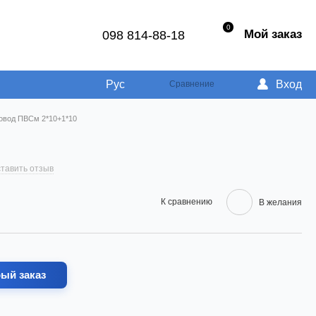
0
Мой заказ
098 814-88-18
Рус
Вход
Сравнение
овод ПВСм 2*10+1*10
тавить отзыв
К сравнению
В желания
ый заказ