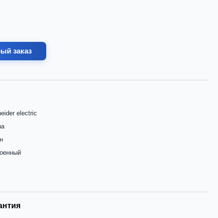
ый заказ
eider electric
na
н
роенный
антия