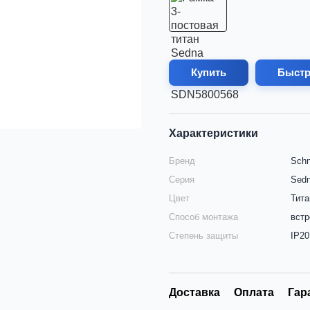
Купить
Быстр
Характеристики
Бренд
Schn
Серия
Sed
Цвет
Тита
Способ монтажа
вст
Степень защиты
IP20
Доставка
Оплата
Гар