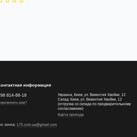
Контактная информация
098 814-88-18
Украина, Киев, ул. Викентия Хвойки, 12
Склад: Киев, ул. Викентия Хвойки, 12
ерезвонить вам?
(отгрузка со склада по предварительному
согласованию)
Карта проезда
л. почта:
175.com.ua@gmail.com