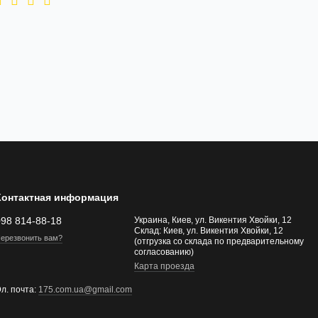
Контактная информация
098 814-88-18
Украина, Киев, ул. Викентия Хвойки, 12
Склад: Киев, ул. Викентия Хвойки, 12
ерезвонить вам?
(отгрузка со склада по предварительному
согласованию)
Карта проезда
л. почта:
175.com.ua@gmail.com