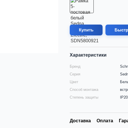
Купить
Быстр
Характеристики
Бренд
Schn
Серия
Sed
Цвет
Бел
Способ монтажа
вст
Степень защиты
IP20
Доставка
Оплата
Гар