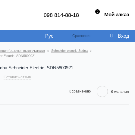
0
Мой заказ
098 814-88-18
Рус
Вход
Сравнение
яция (розетки, выключатели)
Schneider electric Sedna
r Electric, SDN5800921
na Schneider Electric, SDN5800921
Оставить отзыв
К сравнению
В желания