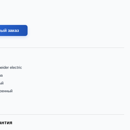
ый заказ
eider electric
na
ый
роенный
антия