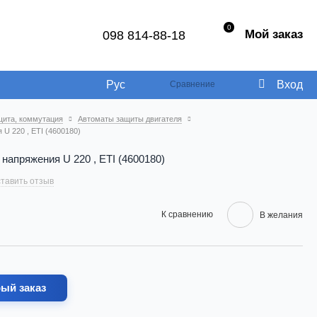
0
Мой заказ
098 814-88-18
Рус
Вход
Сравнение
щита, коммутация
Автоматы защиты двигателя
U 220 , ETI (4600180)
напряжения U 220 , ETI (4600180)
тавить отзыв
К сравнению
В желания
ый заказ