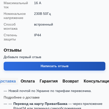
Максимальный
16 А
ток
Номинальное
230В 50Гц
напряжение
Способ
встроенный
монтажа
Степень
IP44
защиты
Отзывы
Добавьте первый отзыв
Написать отзыв
Доставка
Оплата
Гарантия
Возврат
Консультаци
Новой почтой по Украине по тарифам перевозчика.
Подробнее о доставке
Перевод на карту ПриватБанка
— через приложение
Privat24 или терминал самообслуживания.