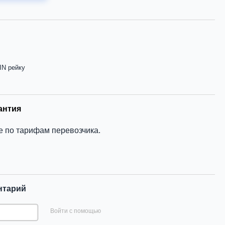
IN рейку
антия
е по тарифам перевозчика.
нтарий
Войти с помощью