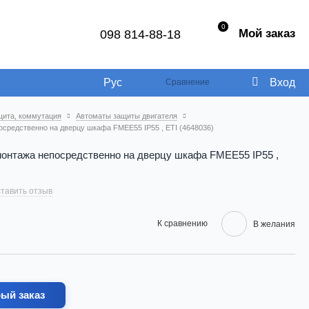
0
Мой заказ
098 814-88-18
Рус
Вход
Сравнение
щита, коммутация
Автоматы защиты двигателя
осредственно на дверцу шкафа FMEE55 IP55 , ETI (4648036)
монтажа непосредственно на дверцу шкафа FMEE55 IP55 ,
тавить отзыв
К сравнению
В желания
ый заказ