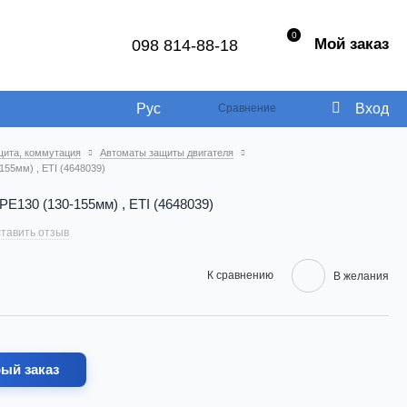
0
Мой заказ
098 814-88-18
Рус
Вход
Сравнение
щита, коммутация
Автоматы защиты двигателя
55мм) , ETI (4648039)
E130 (130-155мм) , ETI (4648039)
тавить отзыв
К сравнению
В желания
ый заказ