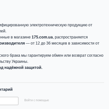
ифицированную электротехническую продукцию от
лей.
енные в магазине
175.com.ua
, распространяется
роизводителя
— от 12 до 36 месяцев в зависимости от
ского брака мы гарантируем обмен или возврат согласно
ьству Украины.
д надёжной защитой.
нтарий
Войти с помощью