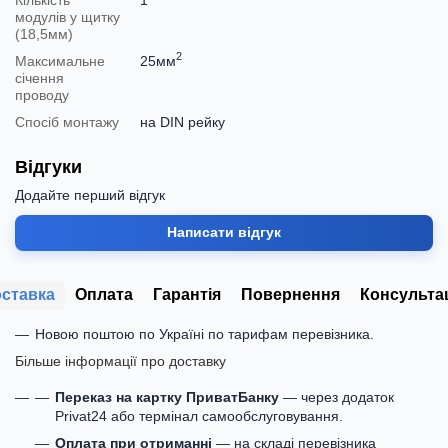
модулів у щитку
(18,5мм)
2
Максимальне
25мм
січення
проводу
Спосіб монтажу
на DIN рейку
Відгуки
Додайте перший відгук
Написати відгук
ставка
Оплата
Гарантія
Повернення
Консульта
Новою поштою по Україні по тарифам перевізника.
Більше інформації про доставку
Переказ на картку ПриватБанку
— через додаток
Privat24 або термінал самообслуговування.
Оплата при отриманні
— на складі перевізника