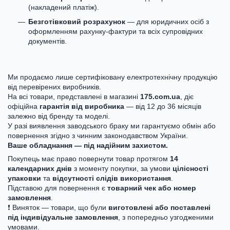
(накладений платіж).
Безготівковий розрахунок
— для юридичних осіб з
оформленням рахунку-фактури та всіх супровідних
документів.
Ми продаємо лише сертифіковану електротехнічну продукцію
від перевірених виробників.
На всі товари, представлені в магазині
175.com.ua
, діє
офіційна
гарантія від виробника
— від 12 до 36 місяців
залежно від бренду та моделі.
У разі виявлення заводського браку ми гарантуємо обмін або
повернення згідно з чинним законодавством України.
Ваше обладнання — під надійним захистом.
Покупець має право повернути товар протягом
14
календарних днів
з моменту покупки, за умови
цілісності
упаковки
та
відсутності слідів використання
.
Підставою для повернення є
товарний чек або номер
замовлення
.
❗ Виняток — товари, що були
виготовлені або поставлені
під індивідуальне замовлення
, з попередньо узгодженими
умовами.