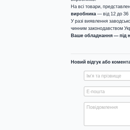
На всі товари, представлен
виробника
— від 12 до 36 
У разі виявлення заводсько
чинним законодавством Укр
Ваше обладнання — під н
Новий відгук або комент