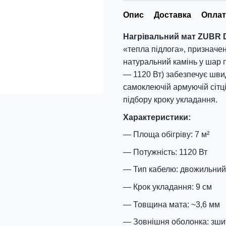
Опис
Доставка
Оплат
Нагрівальний мат ZUBR DC
«тепла підлога», призначен
натуральний камінь у шар 
— 1120 Вт) забезпечує швид
самоклеючій армуючій сітці
підбору кроку укладання.
Характеристики:
Площа обігріву: 7 м²
Потужність: 1120 Вт
Тип кабелю: двожильний
Крок укладання: 9 см
Товщина мата: ~3,6 мм
Зовнішня оболонка: зши