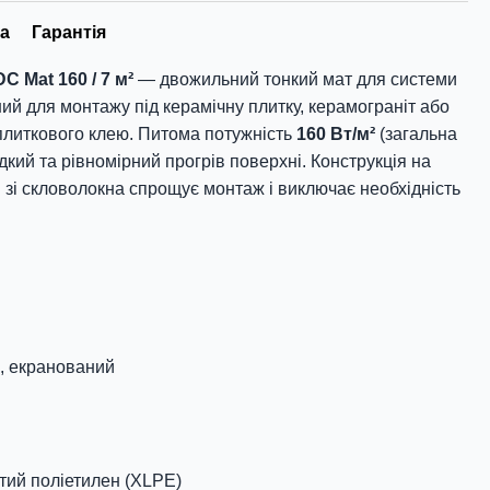
а
Гарантія
 Mat 160 / 7 м²
— двожильний тонкий мат для системи
ий для монтажу під керамічну плитку, керамограніт або
плиткового клею. Питома потужність
160 Вт/м²
(загальна
кий та рівномірний прогрів поверхні. Конструкція на
 зі скловолокна спрощує монтаж і виключає необхідність
, екранований
тий поліетилен (XLPE)