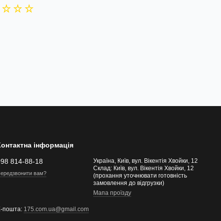
Контактна інформація
098 814-88-18
Україна, Київ, вул. Вікентія Хвойки, 12
Склад: Київ, вул. Вікентія Хвойки, 12
ередзвонити вам?
(прохання уточнювати готовність
замовлення до відгрузки)
Мапа проїзду
Е-пошта:
175.com.ua@gmail.com