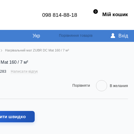
0
Мій кошик
098 814-88-18
Укр
Вхід
Порівняння товарів
Нагрівальний мат ZUBR DC Mat 160 / 7 м²
at 160 / 7 м²
2283
Написати відгук
Порівняти
В желания
ити швидко