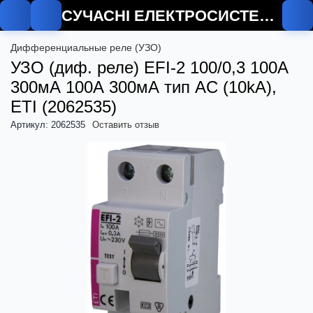
СУЧАСНІ ЕЛЕКТРОСИСТЕМИ
О
Дифференциальные реле (УЗО)
УЗО (диф. реле) EFI-2 100/0,3 100А
300мА 100А 300мА тип AC (10kA),
ETI (2062535)
Артикул: 2062535
Оставить отзыв