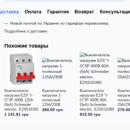
Доставка
Оплата
Гарантия
Возврат
Консультаци
Новой почтой по Украине по тарифам перевозчика.
Подробнее о доставке
Похожие товары
Выключатель
Выключатель
Выключатель
Выклю
нагрузки EZ9 "І-
нагрузки 1-
нагрузки EZ9 "І-
нагрузк
О"3Р 400В 125А
полюсный
О"3Р 400В 80А
полюс
(5кА) Schneider
125А/230В
(5кА) Schneider
25А/23
electric, EZ9S16392
electric, EZ9S16380
380.00 грн
270.00
1 141.81 грн
815.50 грн