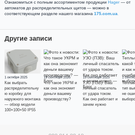
Ознакомиться с полным ассортиментом продукции
Hager
— от
автоматов до распределительных щитов — можно в
соответствующем разделе нашего магазина
175.com.ua
.
Другие записи
1 октября 2025
19 сентября 2025
19 сентября 2025
1 сентя
Как выбрать
Что такое УКРМ и
УЗО (ПЗВ): Ваш
Теплый
распределительну
как она экономит
личный спасатель
тип вы
ю коробку для
деньги вашему
от удара током.
не оши
наружного монтажа
производству?
Как оно работает и
выбор
— обзор модели
зачем нужно
100×100×50 IP55