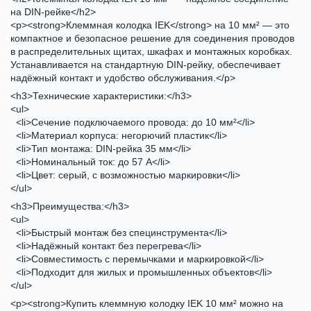
на DIN-рейке</h2>
<p><strong>Клеммная колодка IEK</strong> на 10 мм² — это
компактное и безопасное решение для соединения проводов
в распределительных щитах, шкафах и монтажных коробках.
Устанавливается на стандартную DIN-рейку, обеспечивает
надёжный контакт и удобство обслуживания.</p>
<h3>Технические характеристики:</h3>
<ul>
<li>Сечение подключаемого провода: до 10 мм²</li>
<li>Материал корпуса: негорючий пластик</li>
<li>Тип монтажа: DIN-рейка 35 мм</li>
<li>Номинальный ток: до 57 А</li>
<li>Цвет: серый, с возможностью маркировки</li>
</ul>
<h3>Преимущества:</h3>
<ul>
<li>Быстрый монтаж без специнструмента</li>
<li>Надёжный контакт без перегрева</li>
<li>Совместимость с перемычками и маркировкой</li>
<li>Подходит для жилых и промышленных объектов</li>
</ul>
<p><strong>Купить клеммную колодку IEK 10 мм² можно на