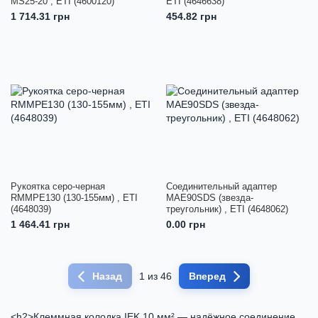
MS25-20 , ETI (4600120)
ETI (4646638)
1 714.31 грн
454.82 грн
Рукоятка серо-черная
Соединительный адаптер
RMMPE130 (130-155мм) , ETI
MAE90SDS (звезда-
(4648039)
треугольник) , ETI (4648062)
1 464.41 грн
0.00 грн
Назад
1 из 46
Вперед
<h2>Клеммная колодка IEK 10 мм² — надёжное соединение