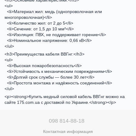
<h3>Основные характеристики:</h3>
<ul>
<li>Материал жил: медь (однопроволочная или
многопроволочная)</li>
<li>Количество жил: от 2 до 5</li>
<li>Сечение: от 1,5 до 10 мм²</li>
<li>Изоляция: ПВХ, не поддерживает горение</li>
<li>Номинальное напряжение: 0,66 кВ</li>
</ul>
<h3>Преимущества кабеля ВВГнг:</h3>
<ul>
<li>Высокая пожаробезопасность</li>
<li>Устойчивость к механическим повреждениям</li>
<li>Долгий срок службы — более 30 лет</li>
<li>Простота монтажа и надёжность соединений</li>
</ul>
<p><strong>Купить медный силовой кабель ВВГнг можно на
сайте 175.com.ua с доставкой по Украине.</strong></p>
098 814-88-18
Контактная информация